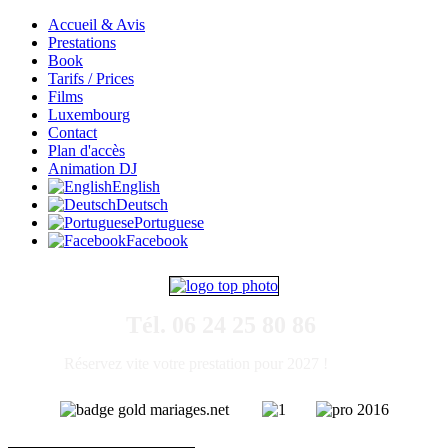
Accueil & Avis
Prestations
Book
Tarifs / Prices
Films
Luxembourg
Contact
Plan d'accès
Animation DJ
English
Deutsch
Portuguese
Facebook
Tél. 06 24 25 80 86
Réservez vite votre prestation pour 2027 !