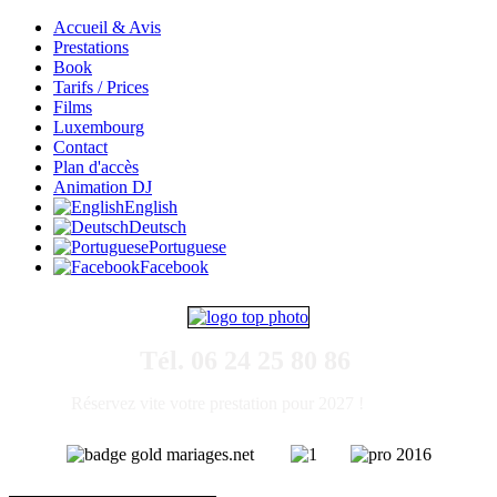
Accueil & Avis
Prestations
Book
Tarifs / Prices
Films
Luxembourg
Contact
Plan d'accès
Animation DJ
English
Deutsch
Portuguese
Facebook
Tél. 06 24 25 80 86
Réservez vite votre prestation pour 2027 !