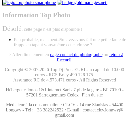
Information Top Photo
Désolé
, cette page n'est plus disponible !
Peu probable, mais peut-être avez-vous fait une petite faute de
frappe en tapant vous-même cette adresse ?
=> Aller directement en
page contact du photographe
ou
retour à
l'accueil
.
Copyright © 2007-2026 Top Dj Pro - EURL au capital de 10.000
euros - RCS Briey 499 126 175
Assurance RC de 4.573.471 euros - All Rights Reserved
Hébergeur: Ionos 1&1 internet Sarl - 7 pl de la gare - BP 70109 -
57201 Sarreguemines Cedex |
Plan du site
Médiateur à la consommation : CLCV - 14 rue Stanislas - 54400
Longwy - Tél : +33 382242522 / E-mail : contact.clcv.longwy@
gmail.com